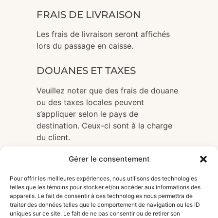
FRAIS DE LIVRAISON
Les frais de livraison seront affichés
lors du passage en caisse.
DOUANES ET TAXES
Veuillez noter que des frais de douane
ou des taxes locales peuvent
s’appliquer selon le pays de
destination. Ceux-ci sont à la charge
du client.
Gérer le consentement
AMV édition
Pour offrir les meilleures expériences, nous utilisons des technologies
3935, rue Saint-Denis
telles que les témoins pour stocker et/ou accéder aux informations des
Montréal (QC) H2W 2M4
appareils. Le fait de consentir à ces technologies nous permettra de
Canada
traiter des données telles que le comportement de navigation ou les ID
uniques sur ce site. Le fait de ne pas consentir ou de retirer son
amv.editionprod@gmail.com