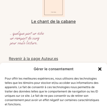
Le chant de la cabane
… quelque part un écho
un rempart de sang
pour seule lecture…
Revenir à la page Auteur.es
Gérer le consentement
AMV édition
Pour offrir les meilleures expériences, nous utilisons des technologies
3935, rue Saint-Denis
telles que les témoins pour stocker et/ou accéder aux informations des
Montréal (QC) H2W 2M4
appareils. Le fait de consentir à ces technologies nous permettra de
Canada
traiter des données telles que le comportement de navigation ou les ID
uniques sur ce site. Le fait de ne pas consentir ou de retirer son
amv.editionprod@gmail.com
consentement peut avoir un effet négatif sur certaines caractéristiques
et fonctions.